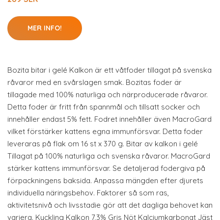
MER INFO!
Bozita bitar i gelé Kalkon är ett våtfoder tillagat på svenska
råvaror med en svårslagen smak. Bozitas foder är
tillagade med 100% naturliga och närproducerade råvaror.
Detta foder är fritt från spannmål och tillsatt socker och
innehåller endast 5% fett. Fodret innehåller även MacroGard
vilket förstärker kattens egna immunförsvar. Detta foder
leveraras på flak om 16 st x 370 g. Bitar av kalkon i gelé
Tillagat på 100% naturliga och svenska råvaror. MacroGard
stärker kattens immunförsvar. Se detaljerad fodergiva på
förpackningens baksida. Anpassa mängden efter djurets
individuella näringsbehov. Faktorer så som ras,
aktivitetsnivå och livsstadie gör att det dagliga behovet kan
variera. Kyckling Kalkon 7,3% Gris Nöt Kalciumkarbonat Jäst