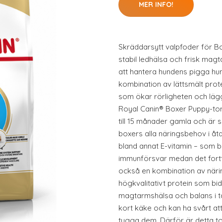
MER INFO!
Skräddarsytt valpfoder för B
stabil ledhälsa och frisk mag
att hantera hundens pigga hum
kombination av lättsmält prot
som ökar rörligheten och lägge
Royal Canin® Boxer Puppy-torr
till 15 månader gamla och är s
boxers alla näringsbehov i åta
bland annat E-vitamin – som bid
immunförsvar medan det fortf
också en kombination av när
högkvalitativt protein som bidr
magtarmshälsa och balans i t
kort käke och kan ha svårt at
tugga dem. Därför är detta to