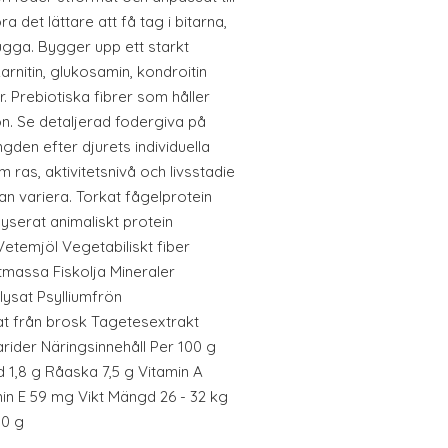
a det lättare att få tag i bitarna,
 tugga. Bygger upp ett starkt
arnitin, glukosamin, kondroitin
. Prebiotiska fibrer som håller
n. Se detaljerad fodergiva på
den efter djurets individuella
ras, aktivitetsnivå och livsstadie
an variera. Torkat fågelprotein
lyserat animaliskt protein
Vetemjöl Vegetabiliskt fiber
etmassa Fiskolja Mineraler
ysat Psylliumfrön
at från brosk Tagetesextrakt
rider Näringsinnehåll Per 100 g
d 1,8 g Råaska 7,5 g Vitamin A
min E 59 mg Vikt Mängd 26 - 32 kg
00 g