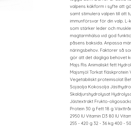
valpens käkform i syfte att gör
samt stimulera valpen till att
immunförsvar för din valp. L-k
som stärker leder och muskler
magtarmhälsa vid god funktio
påsens baksida. Anpassa mäng
näringsbehov. Faktorer så som 
gör att det dagliga behovet k
Majs Ris Animaliskt fett Hydro
Majsmjöl Torkat fläskprotein 
Vegetabiliskt proteinisolat B
Sojaolja Kokosolja Jästhydrol
Skaldjurshydrolysat Hydrolys
Jästextrakt Frukto-oligosacka
Protein 30 g Fett 18 g Växttrå
2950 IU Vitamin D3 80 IU Vita
255 - 420 g 32 - 36 kg 400 - 5