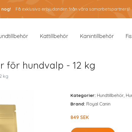
 nog!
Få exklusiva erbjudanden från våra samarbetspartners!
undtillbehör
Kattillbehör
Kanintillbehör
Fi
r för hundvalp - 12 kg
2 kg
Kategorier:
Hundtillbehör
,
Hu
Brand:
Royal Canin
849 SEK