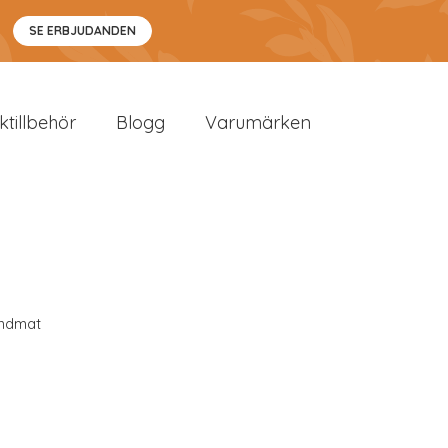
SE ERBJUDANDEN
sktillbehör
Blogg
Varumärken
ndmat