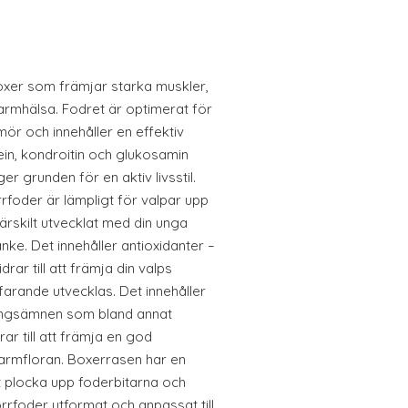
oxer som främjar starka muskler,
tarmhälsa. Fodret är optimerat för
ör och innehåller en effektiv
ein, kondroitin och glukosamin
r grunden för en aktiv livsstil.
foder är lämpligt för valpar upp
ärskilt utvecklat med din unga
nke. Det innehåller antioxidanter –
rar till att främja din valps
arande utvecklas. Det innehåller
ingsämnen som bland annat
ar till att främja en god
armfloran. Boxerrasen har en
t plocka upp foderbitarna och
rrfoder utformat och anpassat till