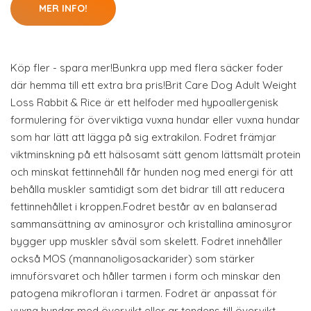
MER INFO!
Köp fler - spara mer!Bunkra upp med flera säcker foder
där hemma till ett extra bra pris!Brit Care Dog Adult Weight
Loss Rabbit & Rice är ett helfoder med hypoallergenisk
formulering för överviktiga vuxna hundar eller vuxna hundar
som har lätt att lägga på sig extrakilon. Fodret främjar
viktminskning på ett hälsosamt sätt genom lättsmält protein
och minskat fettinnehåll får hunden nog med energi för att
behålla muskler samtidigt som det bidrar till att reducera
fettinnehållet i kroppen.Fodret består av en balanserad
sammansättning av aminosyror och kristallina aminosyror
bygger upp muskler såväl som skelett. Fodret innehåller
också MOS (mannanoligosackarider) som stärker
imnuförsvaret och håller tarmen i form och minskar den
patogena mikrofloran i tarmen. Fodret är anpassat för
vuxna hundar med övervikt eller ar tendens till övervikt.