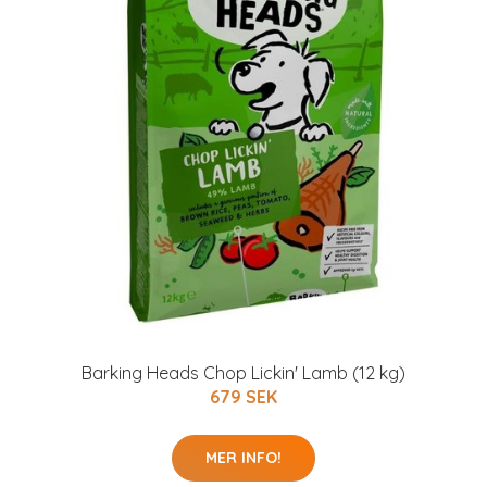
Barking Heads Chop Lickin' Lamb (12 kg)
679 SEK
MER INFO!