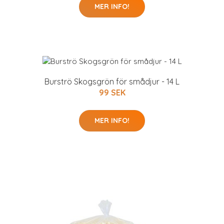
MER INFO!
Burströ Skogsgrön för smådjur - 14 L
99 SEK
MER INFO!