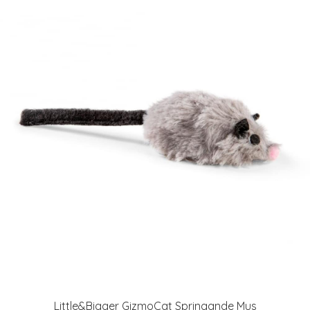
Little&Bigger GizmoCat Springande Mus