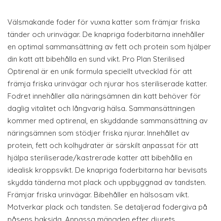
Välsmakande foder för vuxna katter som främjar friska
tänder och urinvägar. De knapriga foderbitarna innehåller
en optimal sammansättning av fett och protein som hjälper
din katt att bibehålla en sund vikt. Pro Plan Sterilised
Optirenal är en unik formula speciellt utvecklad för att
främja friska urinvägar och njurar hos steriliserade katter.
Fodret innehåller alla näringsämnen din katt behöver för
daglig vitalitet och långvarig hälsa. Sammansättningen
kommer med optirenal, en skyddande sammansättning av
näringsämnen som stödjer friska njurar. Innehållet av
protein, fett och kolhydrater är särskilt anpassat för att
hjälpa steriliserade/kastrerade katter att bibehålla en
idealisk kroppsvikt. De knapriga foderbitarna har bevisats
skydda tänderna mot plack och uppbyggnad av tandsten.
Främjar friska urinvägar. Bibehåller en hälsosam vikt.
Motverkar plack och tandsten. Se detaljerad fodergiva på
påsens baksida. Anpassa mängden efter djurets