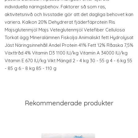
individuella näringsbehov. Faktorer så som ras,
aktivitetsnivå och livsstadie gör att det dagliga behovet kan
variera. Kalkon 20% Dehydrerat fjäderfäprotein Ris
Majsglutenmjöl Majs Veteglutenmjöl Vetefiber Cellulosa
Torkat ägg Mineralämnen Fiskolja Animaliskt fett Hydrolysat
Jäst Näringsinnehåll Andel Protein 41% Fett 12% Råaska 7,5%
Växttråd 4% Vitamin D3 1100 IU/kg Vitamin A 34000 IU/kg
Vitamin E 670 IU/kg Vikt Mängd 2 - 4 kg 30 - 55 g 4 - 6 kg 55
- 85 g 6 - 8 kg 85 - 110 g
Rekommenderade produkter