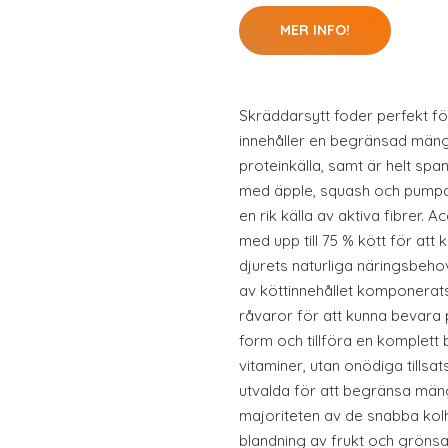
MER INFO!
Skräddarsytt foder perfekt fö
innehåller en begränsad mäng
proteinkälla, samt är helt span
med äpple, squash och pump
en rik källa av aktiva fibrer.
med upp till 75 % kött för at
djurets naturliga näringsbehov
av köttinnehållet komponerats 
råvaror för att kunna bevara 
form och tillföra en komplett 
vitaminer, utan onödiga tillsa
utvalda för att begränsa mä
majoriteten av de snabba kol
blandning av frukt och grönsa