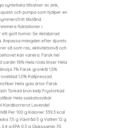
syntetiska tillsatser av zink,
 squash och pumpa som hjälper en
ymmersfritt tillstånd.
inimera fluktationer i
 ett gott humör. Se detaljerad
a. Anpassa mängden efter djurets
rer så som ras, aktivitetsnivå och
 behovet kan variera. Färsk hel
d sardin 18% Hela röda linser Hela
dinolja 7% Färsk grönkål 1,5%
roveblad 1,0% Kallpressad
insfiber Hela gula ärtor Färsk
ash Torkad brun kelp Frystorkad
 blåbär Hela saskatoonbär
tel Kardborrerot Lavendel
ll Per 100 g Kalorier 339,3 kcal
aska 7,5 g Växtråd 5 g Vatten 12 g
A 0,4 g EPA 0,3 g Glukosamin 70