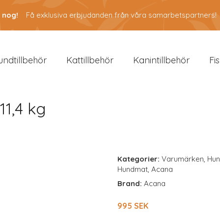
 nog!
Få exklusiva erbjudanden från våra samarbetspartners!
undtillbehör
Kattillbehör
Kanintillbehör
Fi
11,4 kg
Kategorier:
Varumärken
,
Hun
Hundmat
,
Acana
Brand:
Acana
995 SEK