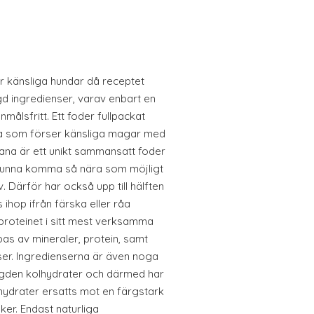
r känsliga hundar då receptet
d ingredienser, varav enbart en
nmålsfritt. Ett foder fullpackat
a som förser känsliga magar med
 Acana är ett unikt sammansatt foder
t kunna komma så nära som möjligt
. Därför har också upp till hälften
ihop ifrån färska eller råa
proteinet i sitt mest verksamma
bas av mineraler, protein, samt
tser. Ingredienserna är även noga
ngden kolhydrater och därmed har
hydrater ersatts mot en färgstark
ker. Endast naturliga