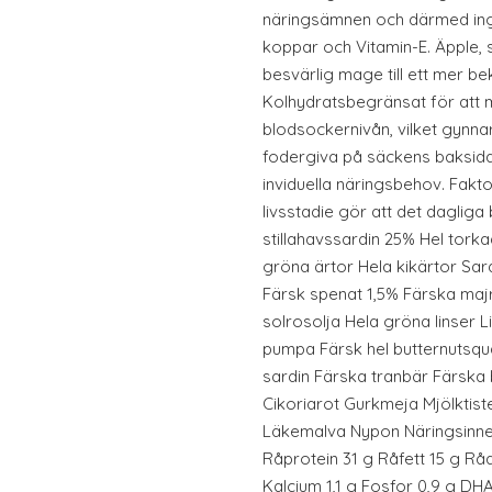
näringsämnen och därmed inga 
koppar och Vitamin-E. Äpple,
besvärlig mage till ett mer bek
Kolhydratsbegränsat för att m
blodsockernivån, vilket gynnar
fodergiva på säckens baksid
inviduella näringsbehov. Fakto
livsstadie gör att det dagliga
stillahavssardin 25% Hel torka
gröna ärtor Hela kikärtor Sar
Färsk spenat 1,5% Färska maj
solrosolja Hela gröna linser L
pumpa Färsk hel butternutsqu
sardin Färska tranbär Färska
Cikoriarot Gurkmeja Mjölktis
Läkemalva Nypon Näringsinnehå
Råprotein 31 g Råfett 15 g Rå
Kalcium 1,1 g Fosfor 0,9 g DH