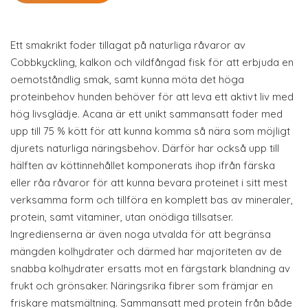
Ett smakrikt foder tillagat på naturliga råvaror av
Cobbkyckling, kalkon och vildfångad fisk för att erbjuda en
oemotståndlig smak, samt kunna möta det höga
proteinbehov hunden behöver för att leva ett aktivt liv med
hög livsglädje. Acana är ett unikt sammansatt foder med
upp till 75 % kött för att kunna komma så nära som möjligt
djurets naturliga näringsbehov. Därför har också upp till
hälften av köttinnehållet komponerats ihop ifrån färska
eller råa råvaror för att kunna bevara proteinet i sitt mest
verksamma form och tillföra en komplett bas av mineraler,
protein, samt vitaminer, utan onödiga tillsatser.
Ingredienserna är även noga utvalda för att begränsa
mängden kolhydrater och därmed har majoriteten av de
snabba kolhydrater ersatts mot en färgstark blandning av
frukt och grönsaker. Näringsrika fibrer som främjar en
friskare matsmältning. Sammansatt med protein från både