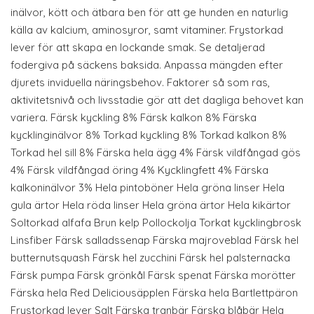
inälvor, kött och ätbara ben för att ge hunden en naturlig
källa av kalcium, aminosyror, samt vitaminer. Frystorkad
lever för att skapa en lockande smak. Se detaljerad
fodergiva på säckens baksida. Anpassa mängden efter
djurets inviduella näringsbehov. Faktorer så som ras,
aktivitetsnivå och livsstadie gör att det dagliga behovet kan
variera. Färsk kyckling 8% Färsk kalkon 8% Färska
kycklinginälvor 8% Torkad kyckling 8% Torkad kalkon 8%
Torkad hel sill 8% Färska hela ägg 4% Färsk vildfångad gös
4% Färsk vildfångad öring 4% Kycklingfett 4% Färska
kalkoninälvor 3% Hela pintoböner Hela gröna linser Hela
gula ärtor Hela röda linser Hela gröna ärtor Hela kikärtor
Soltorkad alfafa Brun kelp Pollockolja Torkat kycklingbrosk
Linsfiber Färsk salladssenap Färska majroveblad Färsk hel
butternutsquash Färsk hel zucchini Färsk hel palsternacka
Färsk pumpa Färsk grönkål Färsk spenat Färska morötter
Färska hela Red Deliciousäpplen Färska hela Bartlettpäron
Frystorkad lever Salt Färska tranbär Färska blåbär Hela