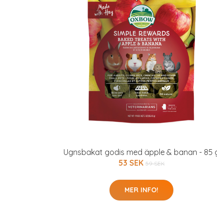
Ugnsbakat godis med äpple & banan - 85 
53 SEK
59 SEK
MER INFO!