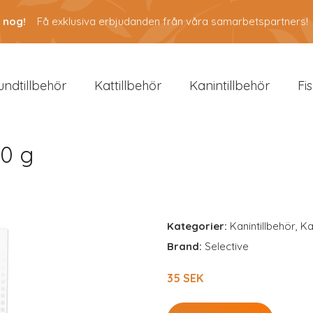
 nog!
Få exklusiva erbjudanden från våra samarbetspartners!
undtillbehör
Kattillbehör
Kanintillbehör
Fi
60 g
Kategorier:
Kanintillbehör
,
Ka
Brand:
Selective
35 SEK