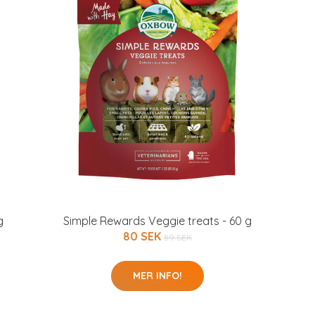
g
Simple Rewards Veggie treats - 60 g
80 SEK
89 SEK
MER INFO!