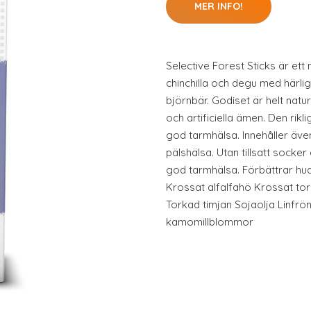
MER INFO!
Selective Forest Sticks är ett 
chinchilla och degu med härli
björnbär. Godiset är helt naturl
och artificiella ämen. Den rik
god tarmhälsa. Innehåller även
pälshälsa. Utan tillsatt socker 
god tarmhälsa. Förbättrar hud
Krossat alfalfahö Krossat to
Torkad timjan Sojaolja Linfr
kamomillblommor