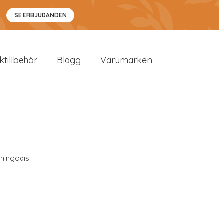
SE ERBJUDANDEN
sktillbehör
Blogg
Varumärken
ningodis