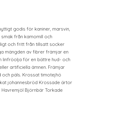
nyttigt godis för kaniner, marsvin,
g smak från kamomill och
igt och fritt från tillsatt socker
liga mängden av fibrer främjar en
 linfröolja för en bättre hud- och
eller artificiella ämnen. Främjar
 och päls. Krossat timotejhö
rkat johannesbröd Krossade ärtor
ön Havremjöl Björnbär Torkade