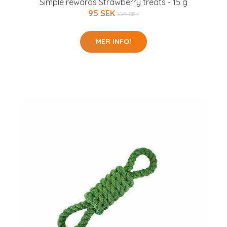
Simple rewards Strawberry treats - 15 g
95 SEK
105 SEK
MER INFO!