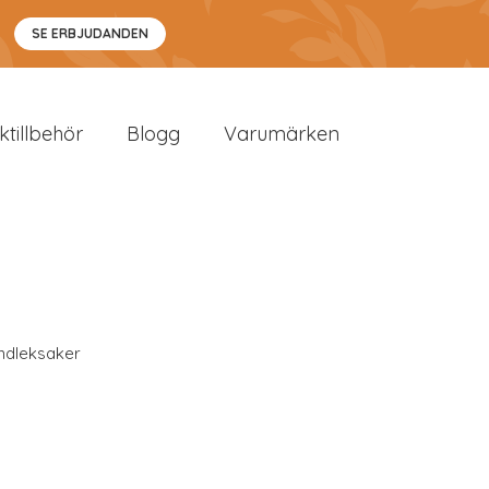
SE ERBJUDANDEN
sktillbehör
Blogg
Varumärken
ndleksaker