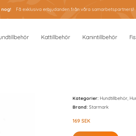
 nog!
Få exklusiva erbjudanden från våra samarbetspartners!
undtillbehör
Kattillbehör
Kanintillbehör
Fi
Kategorier:
Hundtillbehör
,
Hu
Brand:
Starmark
169 SEK