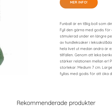
MER INFO!
Funball är en tålig boll som d
Fyll den gärna med godis för 
stimulerad under en längre per
av hundleksaker i leksakslådan
hela livet ut medan andra är ex
tillfällen. Genom att leka beri
stärker relationen mellan er! 
storlekar: Medium 7 cm. Large
fyllas med godis för att öka d
Rekommenderade produkter