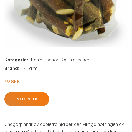
Kategorier:
Kanintillbehör
,
Kaninleksaker
Brand:
JR Farm
49 SEK
MER INFO!
Gnagarpinnar av äppleträ hjälper den viktiga nötningen av
tänderna på ett naturligt sätt och gatanterar att de kan