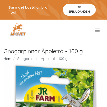
Bara det bästa är bra
SE
ERBJUDANDEN
nog!
.
Gnagarpinnar Äppleträ - 100 g
Hem
Gnagarpinnar Äppleträ - 100 g