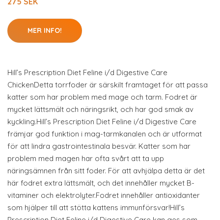
275 SEK
MER INFO!
Hill’s Prescription Diet Feline i/d Digestive Care
ChickenDetta torrfoder är särskilt framtaget för att passa
katter som har problem med mage och tarm. Fodret är
mycket lättsmält och näringsrikt, och har god smak av
kyckling.Hill’s Prescription Diet Feline i/d Digestive Care
främjar god funktion i mag-tarmkanalen och är utformat
för att lindra gastrointestinala besvär. Katter som har
problem med magen har ofta svårt att ta upp
näringsämnen från sitt foder. För att avhjälpa detta är det
här fodret extra lättsmält, och det innehåller mycket B-
vitaminer och elektrolyter.Fodret innehåller antioxidanter
som hjälper till att stötta kattens immunförsvar!Hill’s
Prescription Diet Feline i/d Digestive Care kan ges som