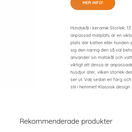
MER INFO!
Hundskål i keramik Storlek: 13 
anpassad matplats är en viktig
plats där katten eller hunden 
sig den näring den så väl beh
använder sin matskål och vat
viktigt att dessa är anpassade
husdjur äter, vilken storlek de
ser ut. Välj sedan en färg oc
stil i hemmet! Klassisk design.
Rekommenderade produkter