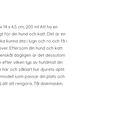
x 14 x 4,5 cm, 200 ml Att ha en
t för din hund och katt. Det är en
ska kunna äta i lugn och ro och få i
över. Eftersom din hund och katt
tenskål dagligen är det dessutom
 efter vilken typ av hundmat din
n har och såklart hur djurets aptit
h modell som passar din plats och
 Lätt att rengöra. Tål diskmaskin.