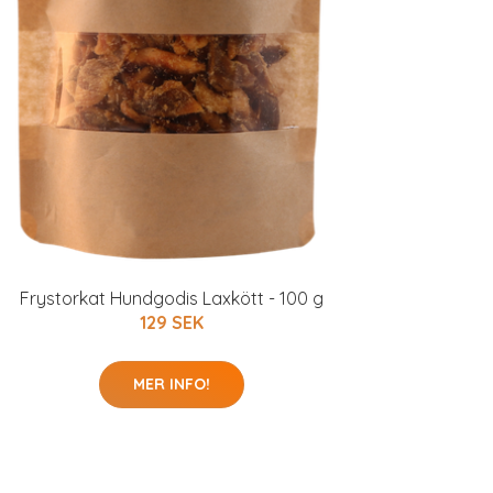
Frystorkat Hundgodis Laxkött - 100 g
129 SEK
MER INFO!