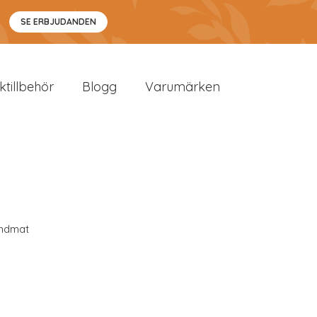
SE ERBJUDANDEN
sktillbehör
Blogg
Varumärken
ndmat