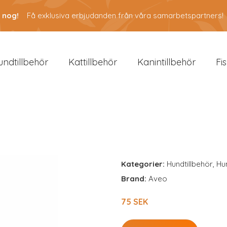
 nog!
Få exklusiva erbjudanden från våra samarbetspartners!
undtillbehör
Kattillbehör
Kanintillbehör
Fi
Kategorier:
Hundtillbehör
,
Hu
Brand:
Aveo
75 SEK