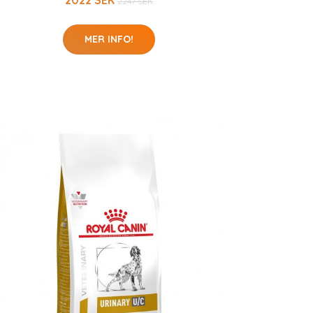
2022 SEK
2247 SEK
MER INFO!