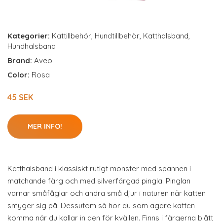
Kategorier:
Kattillbehör
,
Hundtillbehör
,
Katthalsband
,
Hundhalsband
Brand:
Aveo
Color:
Rosa
45 SEK
MER INFO!
Katthalsband i klassiskt rutigt mönster med spännen i
matchande färg och med silverfärgad pingla. Pinglan
varnar småfåglar och andra små djur i naturen när katten
smyger sig på. Dessutom så hör du som ägare katten
komma när du kallar in den för kvällen. Finns i färgerna blått