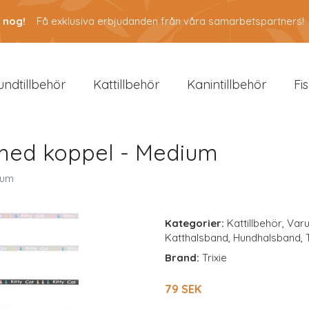
 nog!
Få exklusiva erbjudanden från våra samarbetspartners!
undtillbehör
Kattillbehör
Kanintillbehör
Fi
e med koppel - Medium
ium
Kategorier:
Kattillbehör
,
Var
Katthalsband
,
Hundhalsband
,
Brand:
Trixie
79 SEK