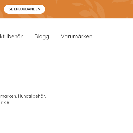
SE ERBJUDANDEN
sktillbehör
Blogg
Varumärken
umärken
,
Hundtillbehör
,
Trixie