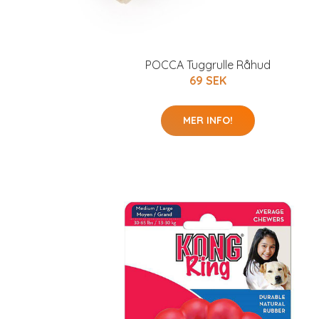
POCCA Tuggrulle Råhud
69 SEK
MER INFO!