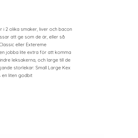
 2 olika smaker, liver och bacon
assar att ge som de är, eller så
lassic eller Extereme
n jobba lite extra för att komma
ndre leksakerna, och large till de
ljande storlekar: Small Large Kex
 en liten godbit