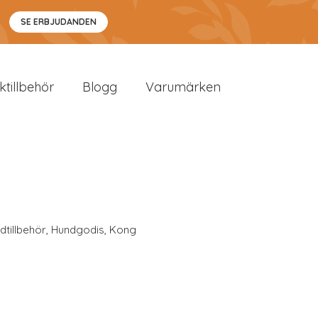
SE ERBJUDANDEN
sktillbehör
Blogg
Varumärken
dtillbehör
,
Hundgodis
,
Kong