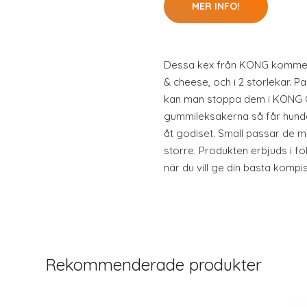
MER INFO!
Dessa kex från KONG kommer i
& cheese, och i 2 storlekar. P
kan man stoppa dem i KONG C
gummileksakerna så får hunde
åt godiset. Small passar de mi
större. Produkten erbjuds i fö
när du vill ge din bästa kompis
Rekommenderade produkter