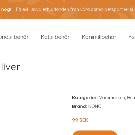
 nog!
Få exklusiva erbjudanden från våra samarbetspartners!
undtillbehör
Kattillbehör
Kanintillbehör
Fi
liver
Kategorier:
Varumärken
,
Hun
Brand:
KONG
99 SEK