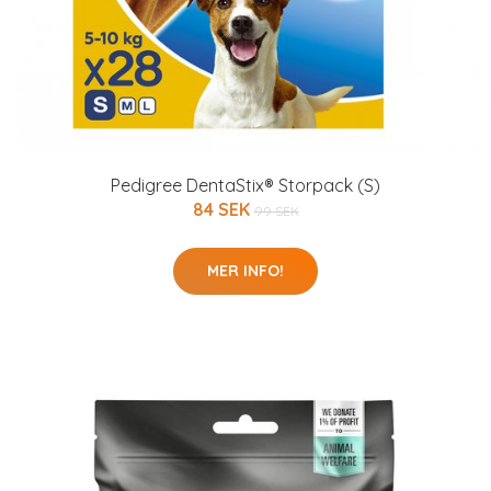
Pedigree DentaStix® Storpack (S)
84 SEK
99 SEK
MER INFO!