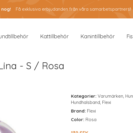
 nog!
Få exklusiva erbjudanden från våra samarbetspartners!
undtillbehör
Kattillbehör
Kanintillbehör
Fi
ina - S / Rosa
Kategorier:
Varumärken
,
Hun
Hundhalsband
,
Flexi
Brand:
Flexi
Color:
Rosa