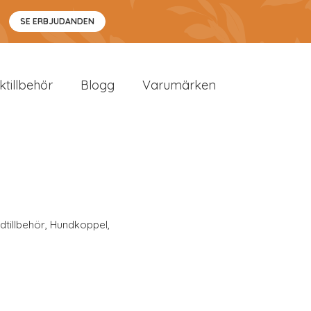
SE ERBJUDANDEN
sktillbehör
Blogg
Varumärken
dtillbehör
,
Hundkoppel
,