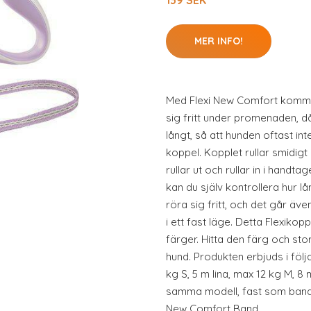
139 SEK
MER INFO!
Med Flexi New Comfort kommer
sig fritt under promenaden, då
långt, så att hunden oftast inte
koppel. Kopplet rullar smidigt 
rullar ut och rullar in i hand
kan du själv kontrollera hur lå
röra sig fritt, och det går äv
i ett fast läge. Detta Flexikopp
färger. Hitta den färg och sto
hund. Produkten erbjuds i följ
kg S, 5 m lina, max 12 kg M, 8 
samma modell, fast som band ist
New Comfort Band