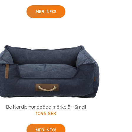
MER INFO!
Be Nordic hundbädd mörkblå - Small
1095 SEK
MER INFO!