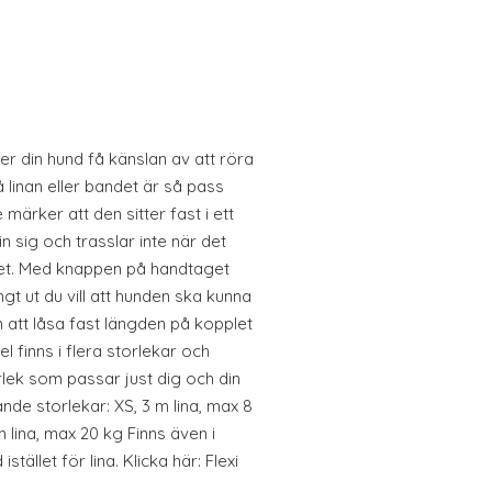
 din hund få känslan av att röra
 linan eller bandet är så pass
 märker att den sitter fast i ett
in sig och trasslar inte när det
taget. Med knappen på handtaget
ngt ut du vill att hunden ska kunna
en att låsa fast längden på kopplet
el finns i flera storlekar och
rlek som passar just dig och din
ande storlekar: XS, 3 m lina, max 8
m lina, max 20 kg Finns även i
ället för lina. Klicka här: Flexi