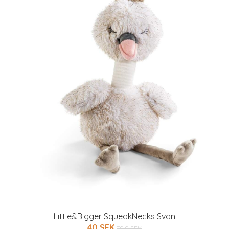
Little&Bigger SqueakNecks Svan
40 SEK
79.9 SEK