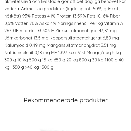
aktivitetsnivå och livsstadie gör att det dagliga behovet kan
variera. Animaliska produkter (kycklingkött 50%, griskött,
nötkött) 93% Potatis 4,1% Protein 13,59% Fett 10,16% Fiber
0,5% Vatten 70% Aska 4% Näringsinnehåll Per kg Vitamin A
2670 IE Vitamin D3 303 IE Zinksulfatmonohyrat 43,81 mg
Järnkarbonat 13,5 mg Kopparsulfatpentahydrat 6,89 mg
Kaliumjodid 0,49 mg Mangansulfatmonohydrat 3,51 mg
Natriumselenit 0,18 mg ME 1397 kcal Vikt Mängd/dag 5 kg
300 g 10 kg 500 g 15 kg 650 g 20 kg 800 g 30 kg 1100 g 40
kg 1350 g >40 kg 1500 g
Rekommenderade produkter