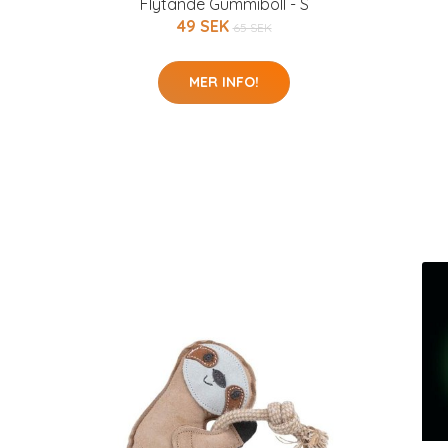
Flytande Gummiboll - S
49 SEK
65 SEK
MER INFO!