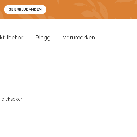
SE ERBJUDANDEN
sktillbehör
Blogg
Varumärken
ndleksaker