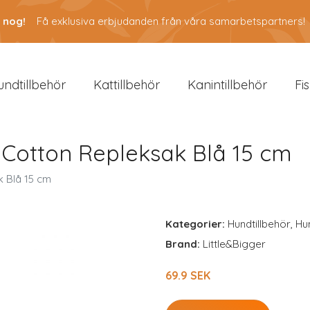
 nog!
Få exklusiva erbjudanden från våra samarbetspartners!
undtillbehör
Kattillbehör
Kanintillbehör
Fi
 Cotton Repleksak Blå 15 cm
k Blå 15 cm
Kategorier:
Hundtillbehör
,
Hu
Brand:
Little&Bigger
69.9 SEK