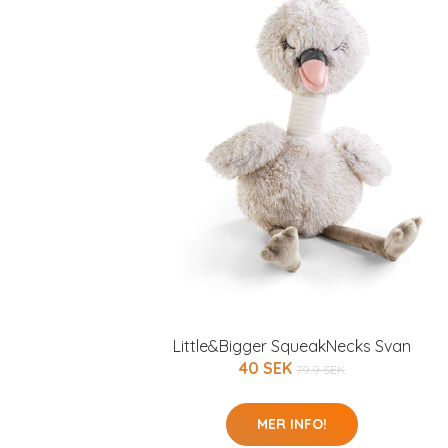
Little&Bigger SqueakNecks Svan
40 SEK
79.9 SEK
MER INFO!