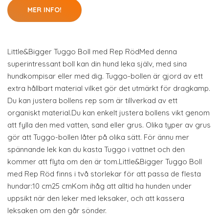
MER INFO!
Little&Bigger Tuggo Boll med Rep RödMed denna
superintressant boll kan din hund leka själv, med sina
hundkompisar eller med dig. Tuggo-bollen är gjord av ett
extra hållbart material vilket gör det utmärkt för dragkamp.
Du kan justera bollens rep som är tillverkad av ett
organiskt material.Du kan enkelt justera bollens vikt genom
att fylla den med vatten, sand eller grus. Olika typer av grus
gör att Tuggo-bollen låter på olika sätt. För ännu mer
spännande lek kan du kasta Tuggo i vattnet och den
kommer att flyta om den är tom.Little&Bigger Tuggo Boll
med Rep Röd finns i två storlekar för att passa de flesta
hundar:10 cm25 cmKom ihåg att alltid ha hunden under
uppsikt när den leker med leksaker, och att kassera
leksaken om den går sönder.