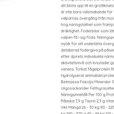
att blöta upp till en grötlikn
är inte bara välsmakande för 
valparnas övergång från mode
hög näringstäthet som främjar
dräktighet. Foderbitar som lätt 
valpen få i sig föda. Näringsp
mjölk för att underlätta överg
detaljerad fodergiva på pås
efter djurets individuella när
aktivitetsnivå och livsstadie 
variera. Torkat fågelprotein Ri
Hydrolyserat animaliskt protei
Betmassa Fiskolja Mineraler S
oligosackarider Fettsyrasalte
Näringsinnehåll Per 100 g Prot
Råaska 7,9 g Taurin 2,3 g Vita
Vikt Mängd 26 - 30 kg 90 - 225
kg 190 - 320 g 40 - 44 kg 110 