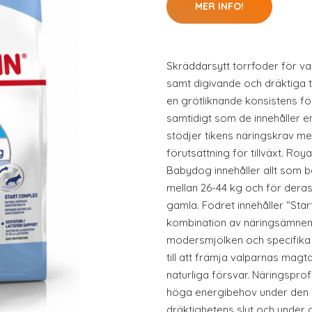
MER INFO!
Skräddarsytt torrfoder för val
samt digivande och dräktiga tik
en grötliknande konsistens för 
samtidigt som de innehåller 
stödjer tikens näringskrav m
förutsättning för tillväxt. Ro
Babydog innehåller allt som 
mellan 26-44 kg och för deras 
gamla. Fodret innehåller “Star
kombination av näringsämnen s
modersmjölken och specifika
till att främja valparnas mag
naturliga försvar. Näringsprof
höga energibehov under den k
dräktighetens slut och under d