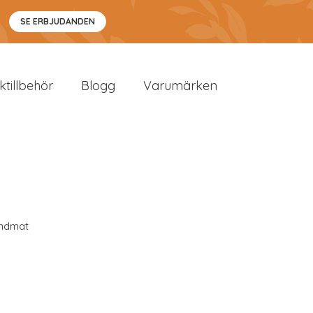
SE ERBJUDANDEN
sktillbehör
Blogg
Varumärken
ndmat