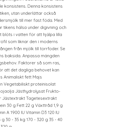
ande konsistens. Denna konsistens
tiken, utan underlättar också
rsmjölk till mer fast föda. Med
 tikens hälsa under digivning och
blöts i vatten för att hjälpa lilla
rofil som liknar den i moderns
ången från mjölk till torrfoder. Se
ens baksida. Anpassa mängden
ingsbehov. Faktorer så som ras,
gör att det dagliga behovet kan
s Animaliskt fett Majs
n Vegetabiliskt proteinisolat
ojaolja Jästhydrolysat Frukto-
r Jästextrakt Tagetesextrakt
ein 30 g Fett 22 g Växttråd 1,9 g
min A 1900 IU Vitamin D3 120 IU
 g 30 - 35 kg 170 - 320 g 35 - 40
- 320 g