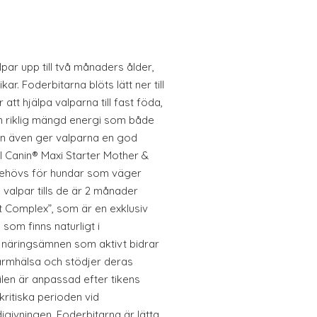
par upp till två månaders ålder,
ar. Foderbitarna blöts lätt ner till
att hjälpa valparna till fast föda,
en riklig mängd energi som både
en även ger valparna en god
yal Canin® Maxi Starter Mother &
behövs för hundar som väger
valpar tills de är 2 månader
t Complex”, som är en exklusiv
om finns naturligt i
 näringsämnen som aktivt bidrar
tarmhälsa och stödjer deras
ilen är anpassad efter tikens
ritiska perioden vid
igivningen. Foderbitarna är lätta