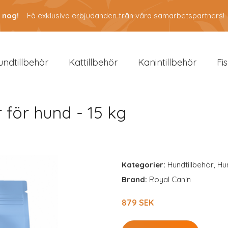
 nog!
Få exklusiva erbjudanden från våra samarbetspartners!
undtillbehör
Kattillbehör
Kanintillbehör
Fi
 för hund - 15 kg
Kategorier:
Hundtillbehör
,
Hu
Brand:
Royal Canin
879 SEK