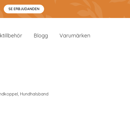
SE ERBJUDANDEN
sktillbehör
Blogg
Varumärken
ndkoppel
,
Hundhalsband