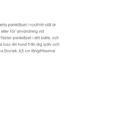
 paniklåset i rostfritt stål är
, eller för användning vid
ster paniklåset i ditt bälte, och
a loss din hund från dig själv och
va.Storlek: 6,5 cm långtMaximal