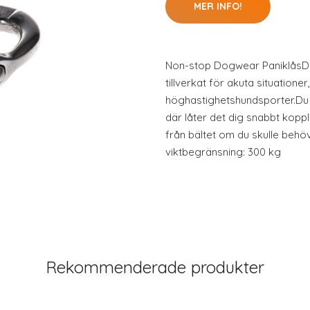
MER INFO!
Non-stop Dogwear PaniklåsDetta
tillverkat för akuta situationer
höghastighetshundsporter.Du fä
där låter det dig snabbt koppl
från bältet om du skulle behö
viktbegränsning: 300 kg
Rekommenderade produkter