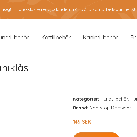
 nog!
Få exklusiva erbjudanden från våra samarbetspartners!
undtillbehör
Kattillbehör
Kanintillbehör
Fi
niklås
Kategorier:
Hundtillbehör
,
Hu
Brand:
Non-stop Dogwear
149 SEK