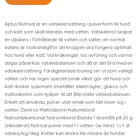
Aptus Nutrisal är en vätskeersättning i pulverform till hund
och katt som skall blandas med vatten. Vätskebrist skapar
en obalans i förhållande till vatten och salter, en normal
balans är nödvändigtför att kroppen ska fungera optimalt
hos hund eller katt. Vid kräkningar, lös avföring och varma
dagar påverkas vätskebalansen och då är det bra med en
vätskeersättning. Färdigblandad lösning ser ut som vanligt
vatten och har ingen speciell smak vilket gör att hund och
katt dricker självmant. Innehåller elektrolyter, glukos och
maltodextrin som hjälper till att återställa vätskebalansen.
Enkelt att använda, pulver utan smak som lätt löser sig i
vatten. Dextros Maltodextrin Kaliumklorid
Natriumbikarbonat Natriumklorid Blanda 1 dosmått på 20 g
(inkluderat) Nutrisal pulver med 1 l vatten. Ge minst 1⁄2-1 dl
vätska/kg/dag. Katter kan dricka lite mindre än hundar.