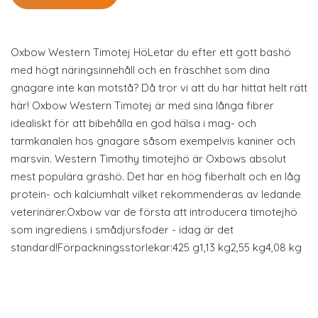
Oxbow Western Timotej HöLetar du efter ett gott bashö
med högt näringsinnehåll och en fräschhet som dina
gnagare inte kan motstå? Då tror vi att du har hittat helt rätt
här! Oxbow Western Timotej är med sina långa fibrer
idealiskt för att bibehålla en god hälsa i mag- och
tarmkanalen hos gnagare såsom exempelvis kaniner och
marsvin. Western Timothy timotejhö är Oxbows absolut
mest populära gräshö. Det har en hög fiberhalt och en låg
protein- och kalciumhalt vilket rekommenderas av ledande
veterinärer.Oxbow var de första att introducera timotejhö
som ingrediens i smådjursfoder - idag är det
standard!Förpackningsstorlekar:425 g1,13 kg2,55 kg4,08 kg