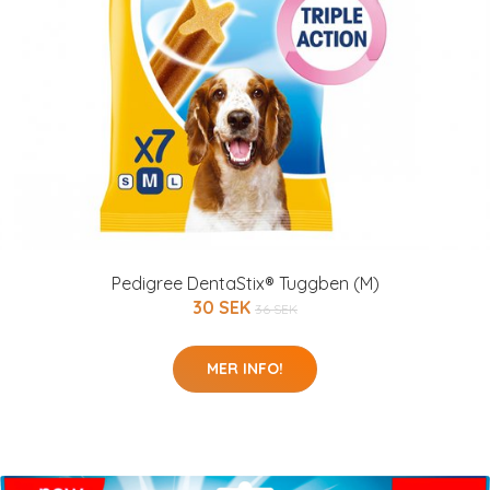
Pedigree DentaStix® Tuggben (M)
30 SEK
36 SEK
MER INFO!