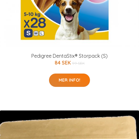
Pedigree DentaStix® Storpack (S)
84 SEK
99 SEK
MER INFO!