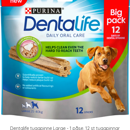
Dentalife tuggpinne Large - 1 påse, 12 st tuggpinnar