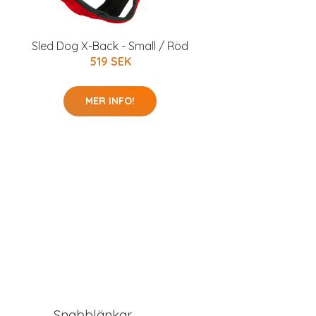
Sled Dog X-Back - Small / Röd
519 SEK
MER INFO!
Snabblänkar