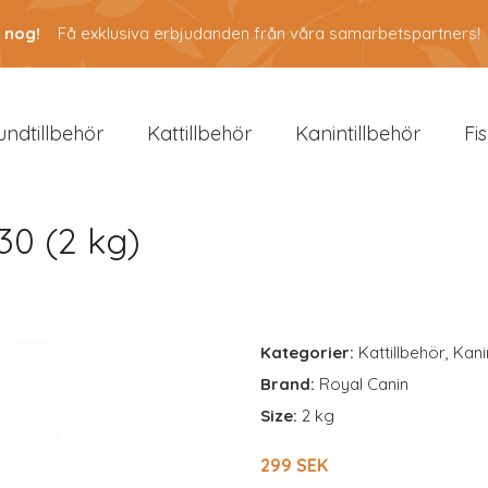
 nog!
Få exklusiva erbjudanden från våra samarbetspartners!
undtillbehör
Kattillbehör
Kanintillbehör
Fi
30 (2 kg)
Kategorier:
Kattillbehör
,
Kani
Brand:
Royal Canin
Size:
2 kg
299 SEK