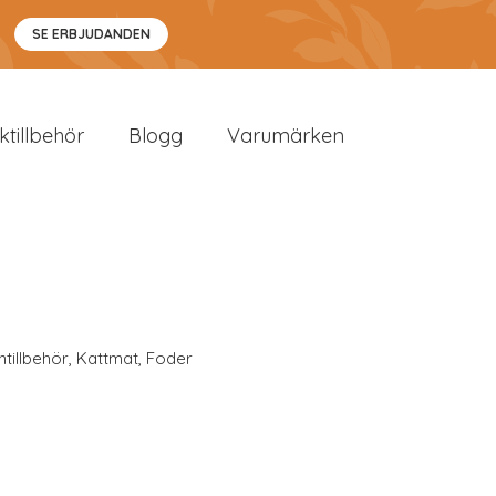
SE ERBJUDANDEN
sktillbehör
Blogg
Varumärken
ntillbehör
,
Kattmat
,
Foder