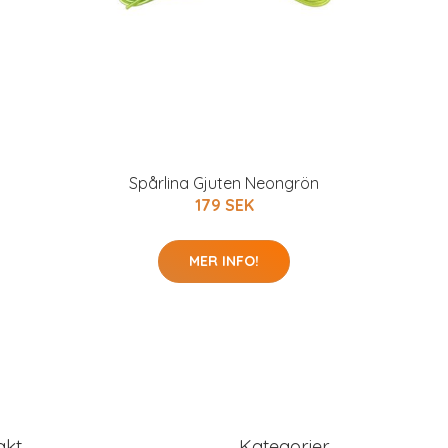
Spårlina Gjuten Neongrön
179 SEK
MER INFO!
akt
Kategorier