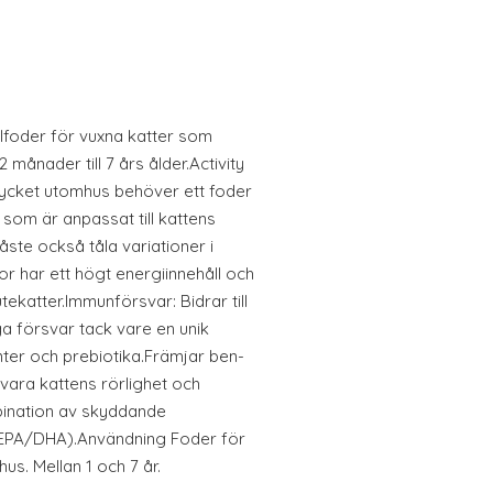
lfoder för vuxna katter som
månader till 7 års ålder.Activity
mycket utomhus behöver ett foder
som är anpassat till kattens
åste också tåla variationer i
 har ett högt energiinnehåll och
tekatter.Immunförsvar: Bidrar till
ga försvar tack vare en unik
ter och prebiotika.Främjar ben-
bevara kattens rörlighet och
bination av skyddande
(EPA/DHA).Användning Foder för
us. Mellan 1 och 7 år.