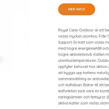
MER INFO!
Royal Canin Outdoor är ett he
vistas mycket utomhus. Från 12 
Support: En katt som vistas 
med högre energiinnehåll och 
högre aktivitetsnivå. Katten m
utomhustemperaturen. Outdoor
uppfyller behovet hos aktiva u
att bygga upp kattens naturli
sammansättning av antioxidan
och ledhälsan: Bidrar till att 
ledfunktion tack vare en kom
näringsämnen och fettsyror 
aktiva katter som vistas utomh