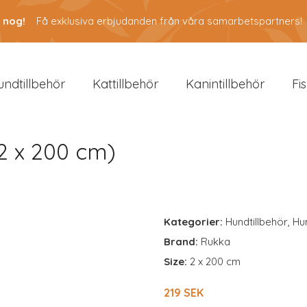
 nog!
Få exklusiva erbjudanden från våra samarbetspartners!
undtillbehör
Kattillbehör
Kanintillbehör
Fi
2 x 200 cm)
Kategorier:
Hundtillbehör
,
Hu
Brand:
Rukka
Size:
2 x 200 cm
219 SEK