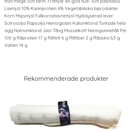
mot mage och tarm. Främjar en god hud- och pälshälsa.
Laxmjöl 10% Kaninprotein 6% Vegetabiliska biprodukter
Korn Majsmjöl Fullkornshavremjöl Hydolyserad lever
Solrosolja Rapsolja Hemoglobin Kaliumklorid Torkade hela
ägg Natriumklorid Jäst Tång Musselkött Näringsinnehåll Per
100 g Råprotein 17 g Råfett 6 g Råfiber 2 g Råaska 6,5 g
Vatten 14 g
Rekommenderade produkter