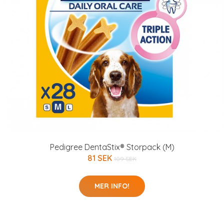
Pedigree DentaStix® Storpack (M)
81 SEK
109 SEK
MER INFO!