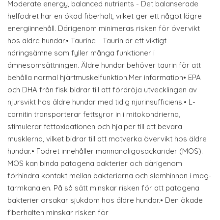
Moderate energy, balanced nutrients - Det balanserade
helfodret har en ökad fiberhalt, vilket ger ett något lägre
energiinnehåll. Därigenom minimeras risken för övervikt
hos äldre hundar.• Taurine - Taurin är ett viktigt
näringsämne som fyller många funktioner i
ämnesomsättningen. Äldre hundar behöver taurin för att
behålla normal hjärtmuskelfunktion.Mer information• EPA
och DHA från fisk bidrar till att fördröja utvecklingen av
njursvikt hos äldre hundar med tidig njurinsufficiens.• L-
carnitin transporterar fettsyror in i mitokondrierna,
stimulerar fettoxidationen och hjälper till att bevara
musklerna, vilket bidrar till att motverka övervikt hos äldre
hundar.• Fodret innehåller mannanoligosackarider (MOS).
MOS kan binda patogena bakterier och därigenom
förhindra kontakt mellan bakterierna och slemhinnan i mag-
tarmkanalen. På så sätt minskar risken för att patogena
bakterier orsakar sjukdom hos äldre hundar.• Den ökade
fiberhalten minskar risken för