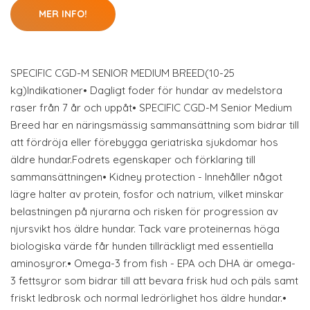
MER INFO!
SPECIFIC CGD-M SENIOR MEDIUM BREED(10-25
kg)Indikationer• Dagligt foder för hundar av medelstora
raser från 7 år och uppåt• SPECIFIC CGD-M Senior Medium
Breed har en näringsmässig sammansättning som bidrar till
att fördröja eller förebygga geriatriska sjukdomar hos
äldre hundar.Fodrets egenskaper och förklaring till
sammansättningen• Kidney protection - Innehåller något
lägre halter av protein, fosfor och natrium, vilket minskar
belastningen på njurarna och risken för progression av
njursvikt hos äldre hundar. Tack vare proteinernas höga
biologiska värde får hunden tillräckligt med essentiella
aminosyror.• Omega-3 from fish - EPA och DHA är omega-
3 fettsyror som bidrar till att bevara frisk hud och päls samt
friskt ledbrosk och normal ledrörlighet hos äldre hundar.•