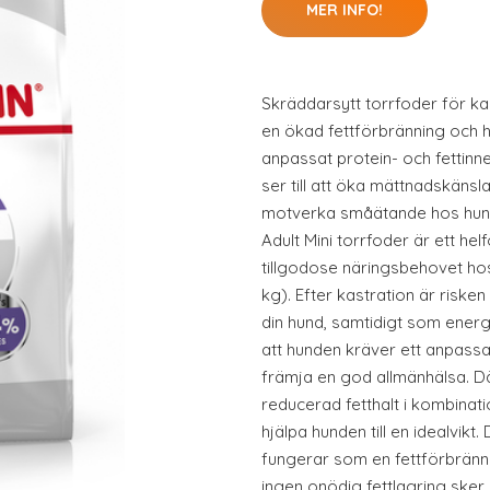
MER INFO!
Skräddarsytt torrfoder för 
en ökad fettförbränning och 
anpassat protein- och fettinne
ser till att öka mättnadskänsla
motverka småätande hos hund
Adult Mini torrfoder är ett helf
tillgodose näringsbehovet hos 
kg). Efter kastration är riske
din hund, samtidigt som energ
att hunden kräver ett anpassat
främja en god allmänhälsa. Dä
reducerad fetthalt i kombinat
hjälpa hunden till en idealvik
fungerar som en fettförbrännar
ingen onödig fettlagring sker.