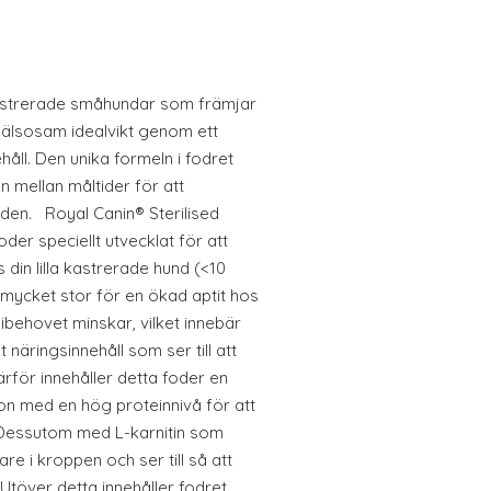
kastrerade småhundar som främjar
hälsosam idealvikt genom ett
håll. Den unika formeln i fodret
n mellan måltider för att
en. Royal Canin® Sterilised
oder speciellt utvecklat för att
din lilla kastrerade hund (<10
n mycket stor för en ökad aptit hos
ibehovet minskar, vilket innebär
 näringsinnehåll som ser till att
rför innehåller detta foder en
ion med en hög proteinnivå för att
t. Dessutom med L-karnitin som
e i kroppen och ser till så att
 Utöver detta innehåller fodret