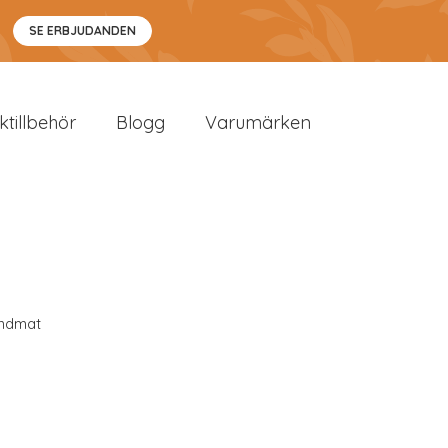
SE ERBJUDANDEN
sktillbehör
Blogg
Varumärken
ndmat