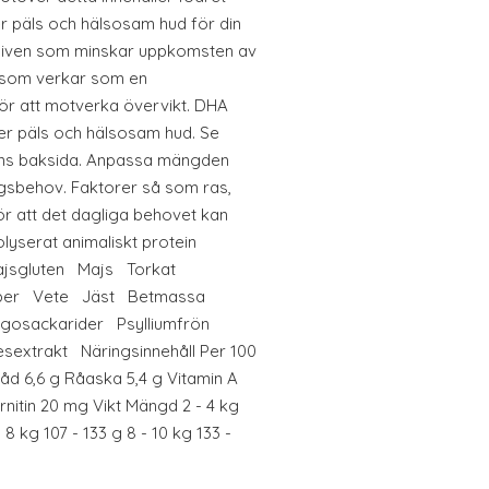
r päls och hälsosam hud för din
saliven som minskar uppkomsten av
n som verkar som en
för att motverka övervikt. DHA
r päls och hälsosam hud. Se
ens baksida. Anpassa mängden
ingsbehov. Faktorer så som ras,
gör att det dagliga behovet kan
olyserat animaliskt protein
Majsgluten Majs Torkat
 fiber Vete Jäst Betmassa
ligosackarider Psylliumfrön
extrakt Näringsinnehåll Per 100
råd 6,6 g Råaska 5,4 g Vitamin A
rnitin 20 mg Vikt Mängd 2 - 4 kg
- 8 kg 107 - 133 g 8 - 10 kg 133 -