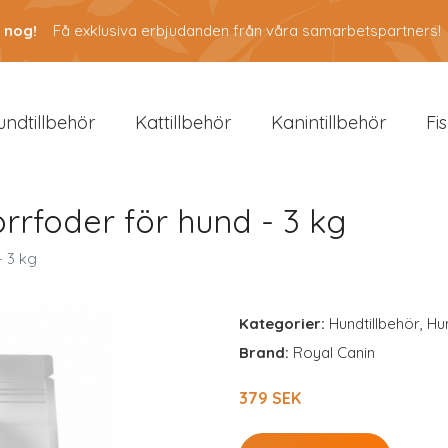
 nog!
Få exklusiva erbjudanden från våra samarbetspartners!
undtillbehör
Kattillbehör
Kanintillbehör
Fi
Torrfoder för hund - 3 kg
- 3 kg
Kategorier:
Hundtillbehör
,
Hu
Brand:
Royal Canin
379 SEK