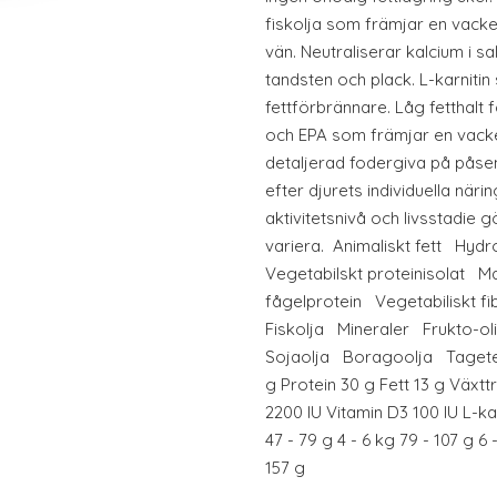
fiskolja som främjar en vacke
vän. Neutraliserar kalcium i 
tandsten och plack. L-karniti
fettförbrännare. Låg fetthalt 
och EPA som främjar en vacke
detaljerad fodergiva på pås
efter djurets individuella när
aktivitetsnivå och livsstadie 
variera. Animaliskt fett Hydr
Vegetabilskt proteinisolat 
fågelprotein Vegetabiliskt
Fiskolja Mineraler Frukto-o
Sojaolja Boragoolja Tagetes
g Protein 30 g Fett 13 g Växtt
2200 IU Vitamin D3 100 IU L-ka
47 - 79 g 4 - 6 kg 79 - 107 g 6 
157 g