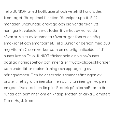
Tello JUNIOR är ett köttbaserat och vetefritt hundfoder,
framtaget för optimal funktion för valpar upp till 8-12
månader, unghundar, dräktiga och digivande tikar. Ett
näringsrikt välbalanserat foder tillverkat av väl valda
råvaror. Valet av lättsmälta råvaror ger fodret en hög
smaklighet och smältbarhet. Tello Junior är berikat med 300
mg Vitamin C som verkar som en naturlig antioxidant i din
hunds kropp.Tello JUNIOR täcker hela din valps/hunds
dagliga näringsbehov och innehåller fructo-oligosakkarider
som underlättar matsmältning och upptagning av
näringsämnen. Den balanserade sammansättningen av
protein, fettsyror, mineralämnen och vitaminer ger valpen
en god tillväxt och en fin päls.Storlek på bitarnaBitarna är
runda och påminner om en knapp. Måtten är cirka:Diameter:
11 mmHöjd: 6 mm