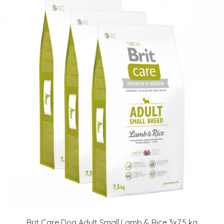
Brit Care Dog Adult Small Lamb & Rice 3x7,5 kg