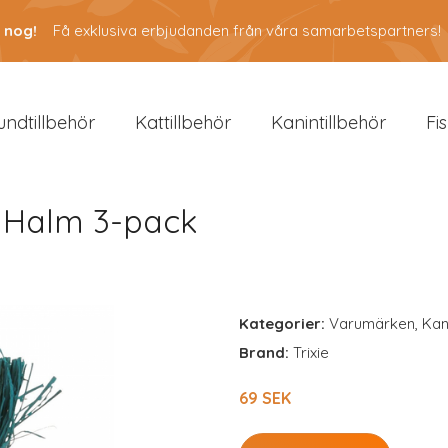
 nog!
Få exklusiva erbjudanden från våra samarbetspartners!
undtillbehör
Kattillbehör
Kanintillbehör
Fi
 Halm 3-pack
Kategorier:
Varumärken
,
Kan
Brand:
Trixie
69 SEK