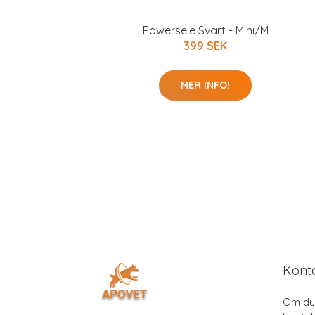
Powersele Svart - Mini/M
399 SEK
MER INFO!
Kont
Om du 