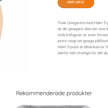
MER INFO!
Trixie Gnagarträ med Halm 3-
du din gnagare slita ner sina t
små träfigurer är även förs
extra roligt att gnaga på!Sto
Halm 3-pack är tillverkad av 1
därför helt ofarliga för ditt dju
Rekommenderade produkter