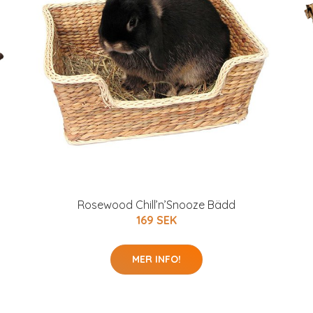
Rosewood Chill’n’Snooze Bädd
169 SEK
MER INFO!