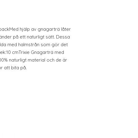
packMed hjälp av gnagarträ låter
änder på ett naturligt sätt. Dessa
edda med halmstrån som gör det
rlek:10 cmTrixie Gnagarträ med
00% naturligt material och de är
r att bita på.