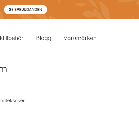
SE ERBJUDANDEN
sktillbehör
Blogg
Varumärken
cm
ninleksaker