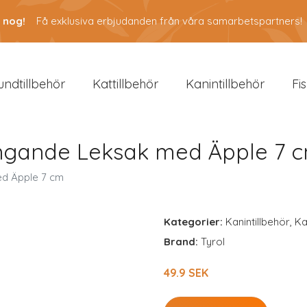
 nog!
Få exklusiva erbjudanden från våra samarbetspartners!
undtillbehör
Kattillbehör
Kanintillbehör
Fi
ängande Leksak med Äpple 7 
ed Äpple 7 cm
Kategorier:
Kanintillbehör
,
Ka
Brand:
Tyrol
49.9 SEK