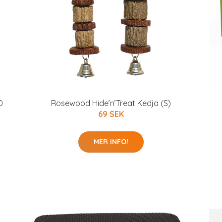
0
Rosewood Hide’n’Treat Kedja (S)
69 SEK
MER INFO!