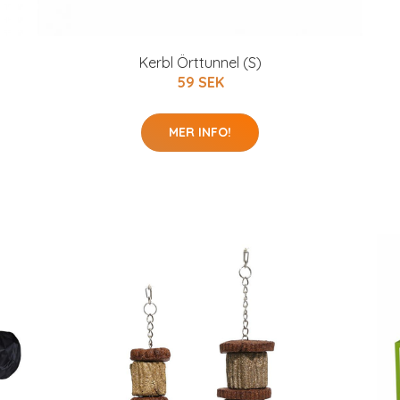
Kerbl Örttunnel (S)
59 SEK
MER INFO!