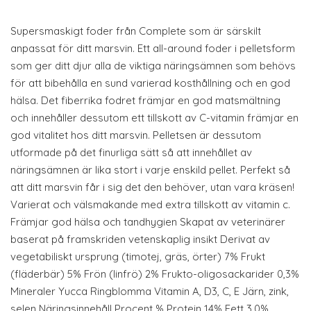
Supersmaskigt foder från Complete som är särskilt
anpassat för ditt marsvin. Ett all-around foder i pelletsform
som ger ditt djur alla de viktiga näringsämnen som behövs
för att bibehålla en sund varierad kosthållning och en god
hälsa. Det fiberrika fodret främjar en god matsmältning
och innehåller dessutom ett tillskott av C-vitamin främjar en
god vitalitet hos ditt marsvin. Pelletsen är dessutom
utformade på det finurliga sätt så att innehållet av
näringsämnen är lika stort i varje enskild pellet. Perfekt så
att ditt marsvin får i sig det den behöver, utan vara kräsen!
Varierat och välsmakande med extra tillskott av vitamin c.
Främjar god hälsa och tandhygien Skapat av veterinärer
baserat på framskriden vetenskaplig insikt Derivat av
vegetabiliskt ursprung (timotej, gräs, örter) 7% Frukt
(fläderbär) 5% Frön (linfrö) 2% Frukto-oligosackarider 0,3%
Mineraler Yucca Ringblomma Vitamin A, D3, C, E Järn, zink,
selen Näringsinnehåll Procent % Protein 14% Fett 3,0%