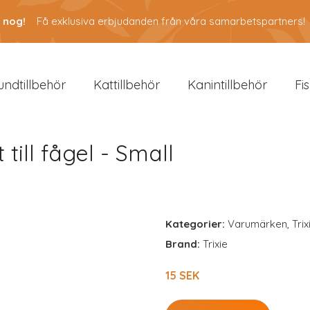
 nog!
Få exklusiva erbjudanden från våra samarbetspartners!
undtillbehör
Kattillbehör
Kanintillbehör
Fi
ill fågel - Small
Kategorier:
Varumärken
,
Trix
Brand:
Trixie
15 SEK