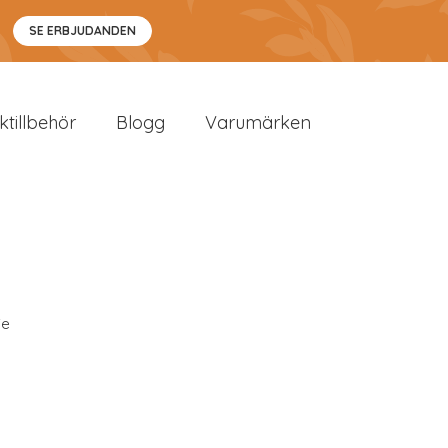
SE ERBJUDANDEN
sktillbehör
Blogg
Varumärken
ie