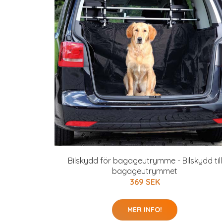
Bilskydd för bagageutrymme - Bilskydd till
bagageutrymmet
369 SEK
MER INFO!