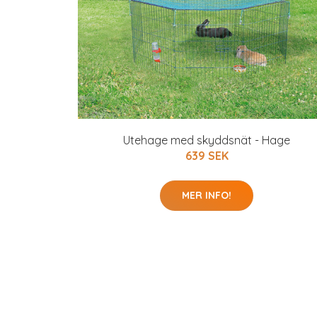
Utehage med skyddsnät - Hage
639 SEK
MER INFO!