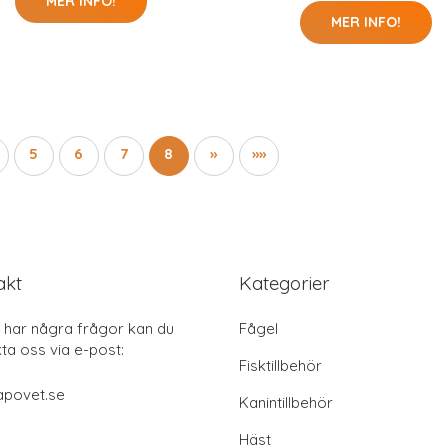
MER INFO!
MER INFO!
5
6
7
8
»
»»
akt
Kategorier
har några frågor kan du
Fågel
ta oss via e-post:
Fisktillbehör
apovet.se
Kanintillbehör
Häst