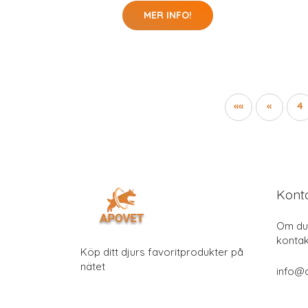
MER INFO!
««
«
4
Kont
Om du 
kontak
Köp ditt djurs favoritprodukter på
nätet
info@