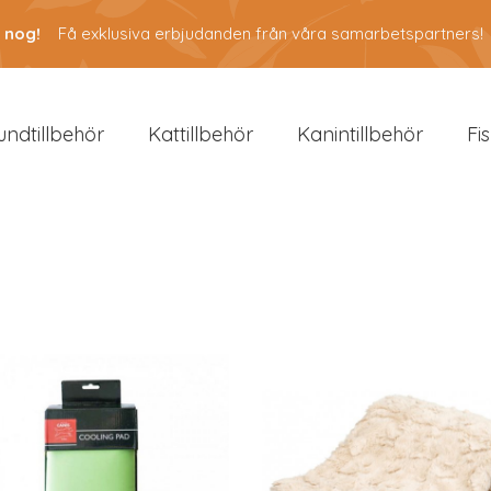
 nog!
Få exklusiva erbjudanden från våra samarbetspartners!
undtillbehör
Kattillbehör
Kanintillbehör
Fi