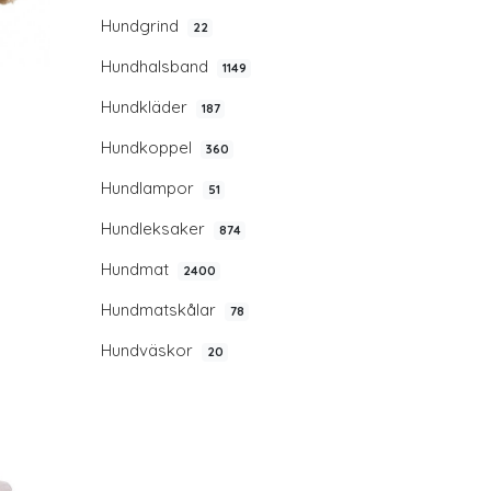
Hundgrind
22
Hundhalsband
1149
Hundkläder
187
Hundkoppel
360
Hundlampor
51
Hundleksaker
874
Hundmat
2400
Hundmatskålar
78
Hundväskor
20