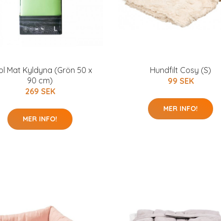
l Mat Kyldyna (Grön 50 x
Hundfilt Cosy (S)
90 cm)
99 SEK
269 SEK
MER INFO!
MER INFO!