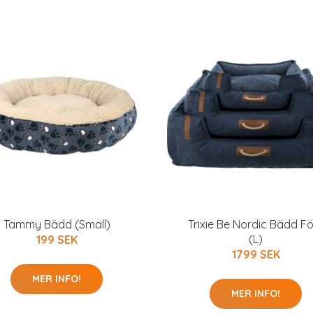
Tammy Bädd (Small)
Trixie Be Nordic Bädd F
(L)
199 SEK
1799 SEK
MER INFO!
MER INFO!